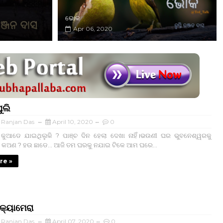
ଭୋକ
Apr 06, 2020
ୁଲି
i Ranjan Das
April 10, 2020
0
ୁ କୁଆଡେ ଯାଇଥିଲୁକି ? ପାଞ୍ଚ ଦିନ ହେଲା ଦେଖା ନାହିଁ।ଭଉଣୀ ଘର ଭୁବନେଶ୍ୱରକୁ
 କଅଣ ? ହଉ ଛାଡେ... ଆଜି ତମ ଘରକୁ ନଯାଇ ଟିକେ ଆମ ଘରେ...
re »
କ୍ୟାମେରା
i Ranjan Das
April 07, 2020
0