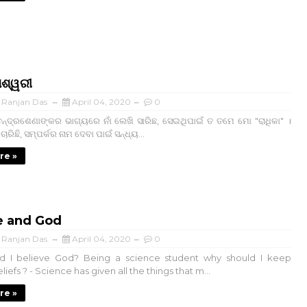
େଶ୍ୱରୀ
i Ranjan Das
April 04, 2020
0
ନ୍ଦ୍ରଶେଣାଙ୍କର ଭାଗ୍ୟରେ ନାଁ ଲେଖି ସାରିଛ, ସେଇଥିପାଇଁ ତ ତମେ ମୋ "ରାଧିକା" ।
ିଛି, ସମ୍ପର୍କର ନାମ ଦେବା ପାଇଁ ସନ୍ଧ୍ୟ...
re »
e and God
i Ranjan Das
April 04, 2020
0
d I believe God? Being a science student why should I keep
liefs ? - Science has given all the things that m...
re »