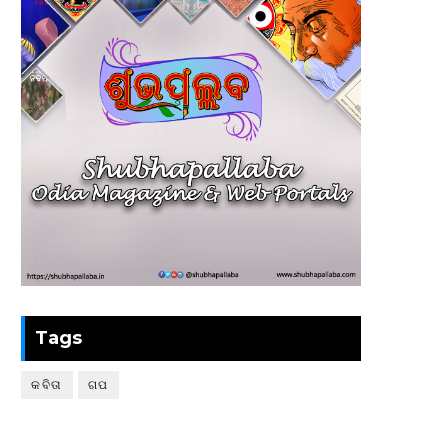
Tags
କବିତା
ଗପ