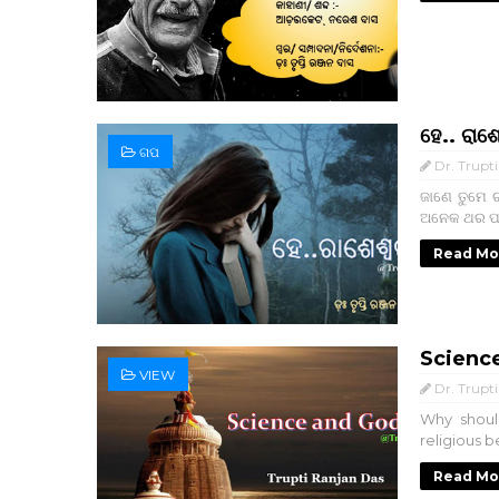
ହେ.. ରାଶ
ଗପ
Dr. Trupt
ଜାଣେ ତୁମେ ଚ
ଅନେକ ଥର ପଚାର
Read Mo
Scienc
VIEW
Dr. Trupt
Why shoul
religious be
Read Mo