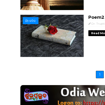
Poem2
କବିତା
Dr. Trupt
Read Mo
1