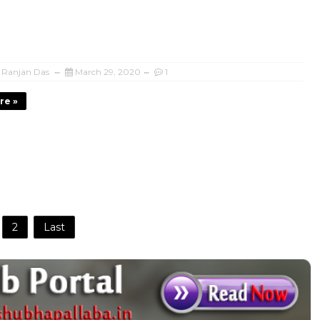
i Ranjan Das
March 29, 2020
1
re »
2
Last