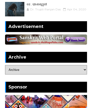
ହେ.. ରାଶେଶ୍ୱରୀ
Dr. Trupti Ranjan Das
Apr 04, 2020
Advertisement
Archive
Sponsor