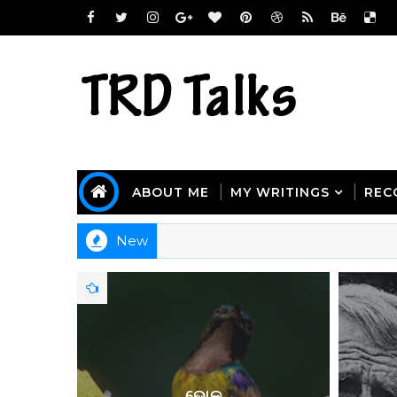
ABOUT ME
MY WRITINGS
REC
New
ଦାନ ଆଉ କ୍ୟାମେରା