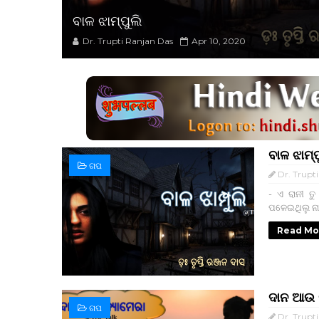
ବାଳ ଝାମ୍ପୁଲି
Dr. Trupti Ranjan Das
Apr 10, 2020
ବାଳ ଝାମ୍ପ
ଗପ
Dr. Trupt
- ଏ ରାନୀ ତ
ପଳେଇଥିଲୁ ନା
Read Mo
ଦାନ ଆଉ 
ଗପ
Dr. Trupt