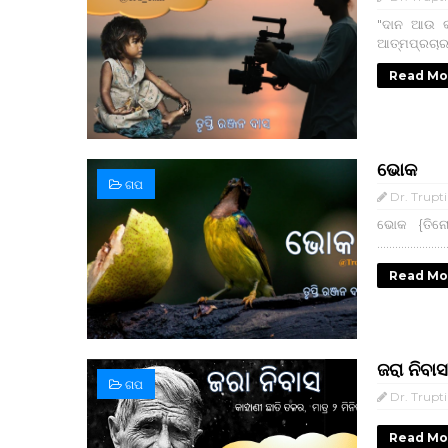
"ଦାନ ଆଉ କ୍
ଆତ୍ମପ୍ରଚାର ର କଥା
Read Mo
ଭୋକ
ଗପ
Dr. Trupt
ଭୋକ {ତିନୋଟି ର
…....................
Read Mo
ଜରା ନିବାସ
ଗପ
Dr. Trupt
Read Mo